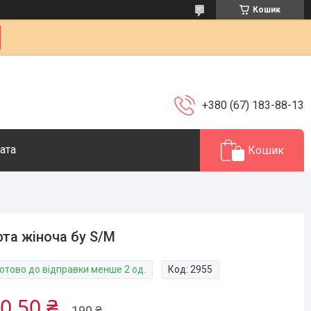
Кошик
+380 (67) 183-88-13
ата
Кошик
та жіноча бу S/M
Готово до відправки менше 2 од.
Код:
2955
0,50 ₴
190 ₴