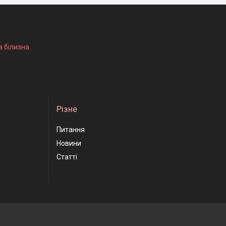
а білизна.
Різне
Питання
Новини
Статті