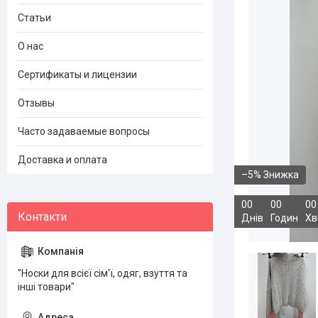
Статьи
О нас
Сертификаты и лицензии
Отзывы
Часто задаваемые вопросы
Доставка и оплата
–5%
0
0
0
0
0
0
Днів
Годин
Хв
"Носки для всієї сім'ї, одяг, взуття та
інші товари"