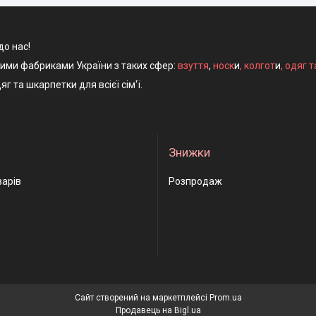
до нас!
ними фабриками України з таких сфер:
взуття
,
носк
и
,
колгот
и
,
одяг т
яг та шкарпетки для всієї сім'ї.
Знижки
варів
Розпродаж
Сайт створений на маркетплейсі
Prom.ua
Продавець на Bigl.ua