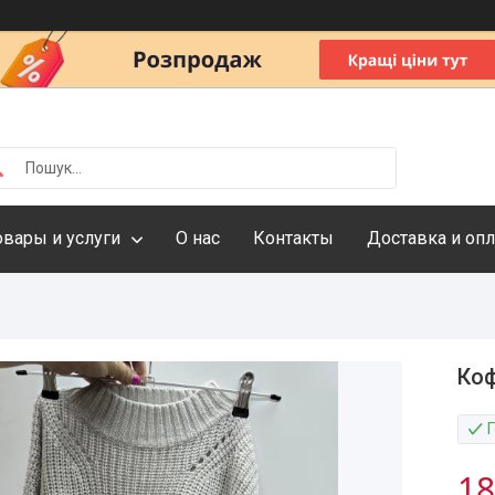
овары и услуги
О нас
Контакты
Доставка и опл
Коф
18