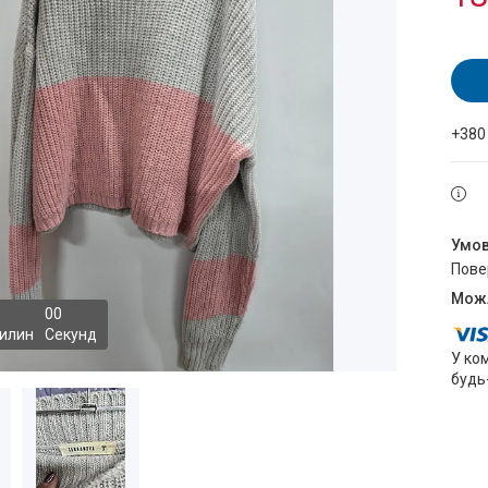
+380
пов
0
0
илин
Секунд
У ко
будь