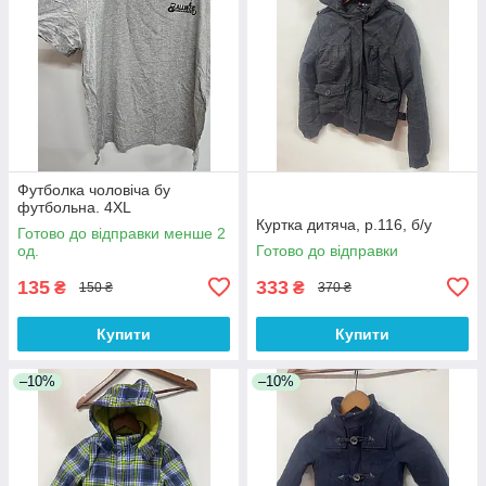
Футболка чоловіча бу
футбольна. 4XL
Куртка дитяча, р.116, б/у
Готово до відправки менше 2
од.
Готово до відправки
135
333
₴
₴
150 ₴
370 ₴
Купити
Купити
–10%
–10%