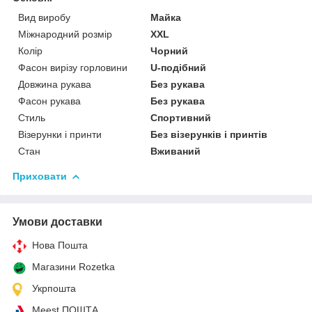
Вид виробу
Майка
Міжнародний розмір
XXL
Колір
Чорний
Фасон вирізу горловини
U-подібний
Довжина рукава
Без рукава
Фасон рукава
Без рукава
Стиль
Спортивний
Візерунки і принти
Без візерунків і принтів
Стан
Вживаний
Приховати
Умови доставки
Нова Пошта
Магазини Rozetka
Укрпошта
Meest ПОШТА