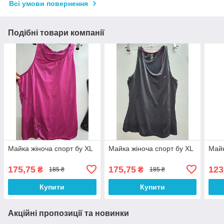
Всі умови повернення
Подібні товари компанії
Майка жіноча спорт бу XL
Майка жіноча спорт бу XL
Майк
175,75
175,75
123
₴
₴
185 ₴
185 ₴
Купити
Купити
Акційні пропозиції та новинки