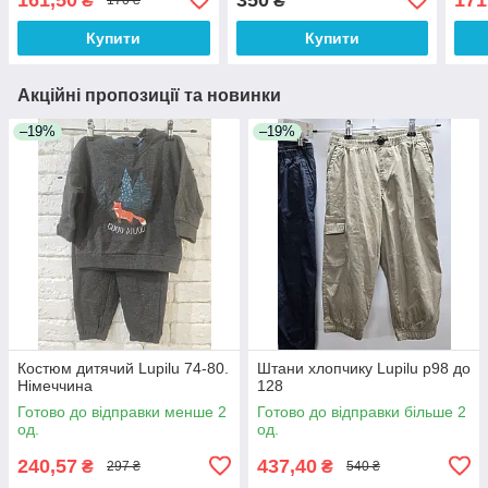
₴
₴
170 ₴
Купити
Купити
Акційні пропозиції та новинки
–19%
–19%
Костюм дитячий Lupilu 74-80.
Штани хлопчику Lupilu р98 до
Німеччина
128
Готово до відправки менше 2
Готово до відправки більше 2
од.
од.
240,57
437,40
₴
₴
297 ₴
540 ₴