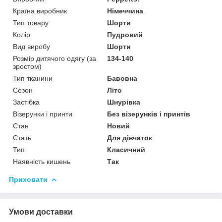
Країна виробник
Німеччина
Тип товару
Шорти
Колір
Пудровий
Вид виробу
Шорти
Розмір дитячого одягу (за
134-140
зростом)
Тип тканини
Бавовна
Сезон
Літо
Застібка
Шнурівка
Візерунки і принти
Без візерунків і принтів
Стан
Новий
Стать
Для дівчаток
Тип
Класичний
Наявність кишень
Так
Приховати
Умови доставки