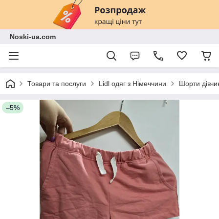
Noski-ua.com
Товари та послуги
Lidl одяг з Німеччини
Шорти дівчи
–5%