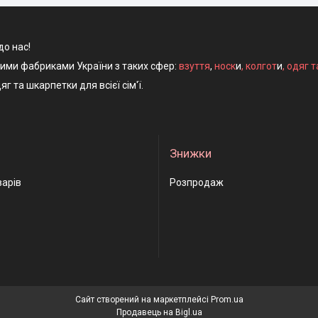
до нас!
ними фабриками України з таких сфер:
взуття
,
носк
и
,
колгот
и
,
одяг т
яг та шкарпетки для всієї сім'ї.
Знижки
варів
Розпродаж
Сайт створений на маркетплейсі
Prom.ua
Продавець на Bigl.ua