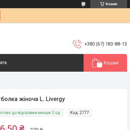
Кошик
+380 (67) 183-88-13
ата
Кошик
болка жіноча L. Livergy
Готово до відправки менше 2 од.
Код:
2777
6,50 ₴
270 ₴