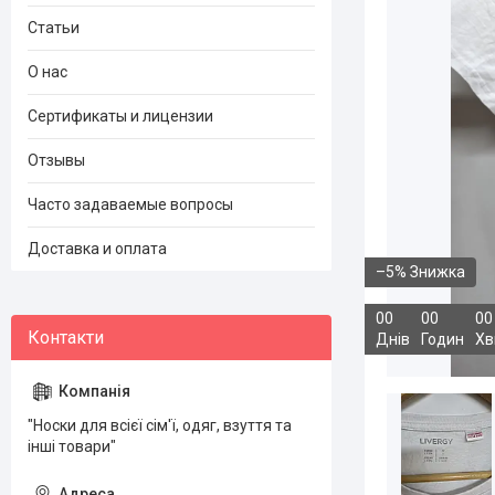
Статьи
О нас
Сертификаты и лицензии
Отзывы
Часто задаваемые вопросы
Доставка и оплата
–5%
0
0
0
0
0
0
Днів
Годин
Хв
"Носки для всієї сім'ї, одяг, взуття та
інші товари"