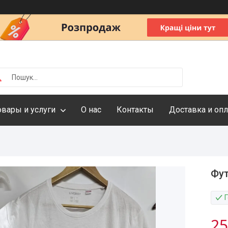
овары и услуги
О нас
Контакты
Доставка и опл
Фут
25