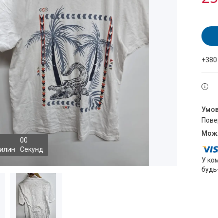
+380
пов
0
0
илин
Секунд
У ко
будь