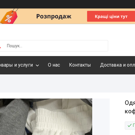
овары и услуги
О нас
Контакты
Доставка и опл
Одя
коф
Г