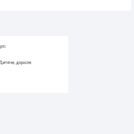
рті.
 Дитяче, дорісле.