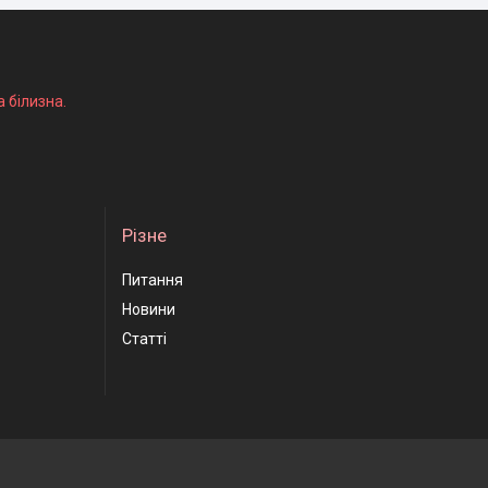
а білизна.
Різне
Питання
Новини
Статті