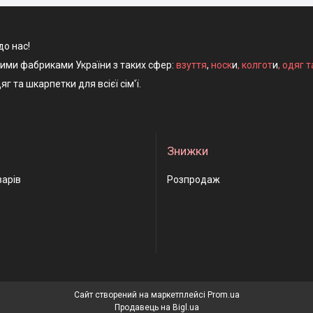
до нас!
ними фабриками України з таких сфер:
взуття
,
носк
и
,
колгот
и
,
одяг т
яг та шкарпетки для всієї сім'ї.
Знижки
варів
Розпродаж
Сайт створений на маркетплейсі
Prom.ua
Продавець на Bigl.ua