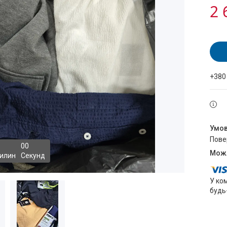
2 
+380
пов
0
0
илин
Секунд
У ко
будь