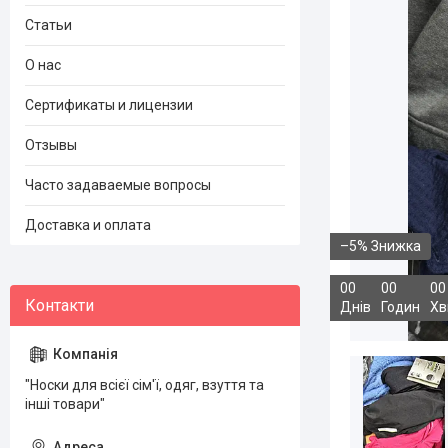
Статьи
О нас
Сертификаты и лицензии
Отзывы
Часто задаваемые вопросы
Доставка и оплата
–5%
0
0
0
0
0
0
Днів
Годин
Хв
"Носки для всієї сім'ї, одяг, взуття та
інші товари"