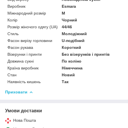
Виробник
Esmara
Міжнародний розмір
M
Колір
Чорний
Розмір жіночого одягу (UA)
44/46
Стиль
Молодіжний
Фасон вирізу горловини
U-подібний
Фасон рукава
Короткий
Візерунки і принти
Без візерунків і принтів
Довжина сукні
По коліно
Країна виробник
Німеччина
Стан
Новий
Наявність кишень
Так
Приховати
Умови доставки
Нова Пошта