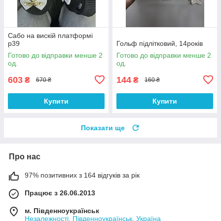
Сабо на вискій платформі
р39
Гольф підлітковий, 14років
Готово до відправки менше 2
Готово до відправки менше 2
од.
од.
603
144
₴
₴
670 ₴
160 ₴
Купити
Купити
Показати ще
Про нас
97% позитивних з 164 відгуків за рік
Працює з 26.06.2013
м. Південноукраїнськ
Незалежності, Південноукраїнськ, Україна