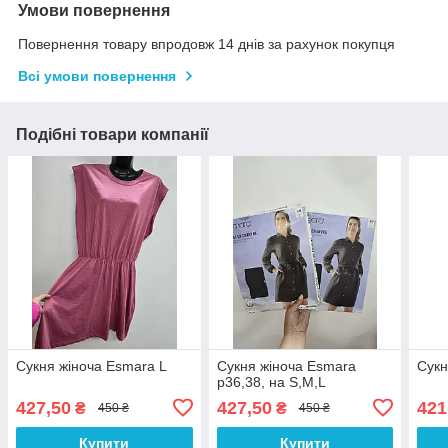
Умови повернення
Повернення товару впродовж 14 днів за рахунок покупця
Всі умови повернення
Подібні товари компанії
Сукня жіноча Esmara L
Сукня жіноча Esmara
Сукн
р36,38, на S,M,L
427,50
427,50
421
₴
₴
450 ₴
450 ₴
Купити
Купити