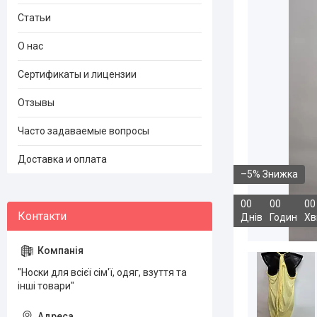
Статьи
О нас
Сертификаты и лицензии
Отзывы
Часто задаваемые вопросы
Доставка и оплата
–5%
0
0
0
0
0
0
Днів
Годин
Хв
"Носки для всієї сім'ї, одяг, взуття та
інші товари"