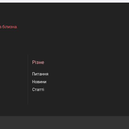
а білизна.
Різне
Питання
Новини
Статті