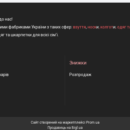
до нас!
ними фабриками України з таких сфер:
взуття
,
носк
и
,
колгот
и
,
одяг т
яг та шкарпетки для всієї сім'ї.
Знижки
варів
Розпродаж
Сайт створений на маркетплейсі
Prom.ua
Продавець на Bigl.ua