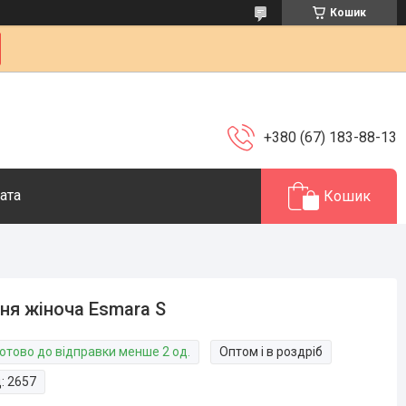
Кошик
+380 (67) 183-88-13
ата
Кошик
ня жіноча Esmara S
Готово до відправки менше 2 од.
Оптом і в роздріб
д:
2657