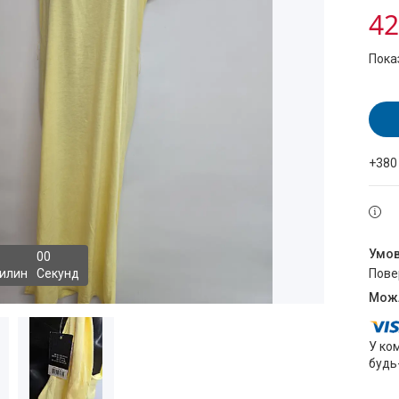
42
Пока
+380
0
0
илин
Секунд
пов
У ко
будь