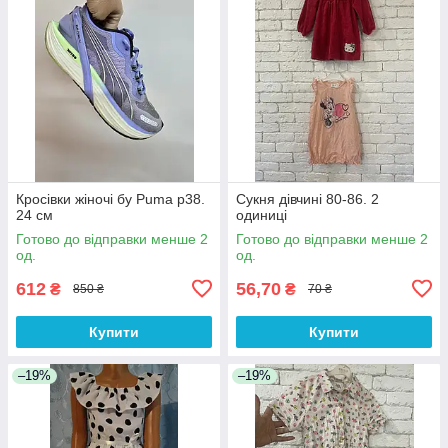
Кросівки жіночі бу Puma р38.
Сукня дівчині 80-86. 2
24 см
одиниці
Готово до відправки менше 2
Готово до відправки менше 2
од.
од.
612
56,70
₴
₴
850 ₴
70 ₴
Купити
Купити
–19%
–19%