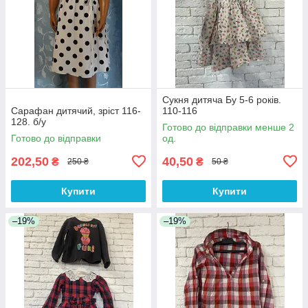
Сукня дитяча Бу 5-6 років.
Сарафан дитячий, зріст 116-
110-116
128. б/у
Готово до відправки менше 2
Готово до відправки
од.
202,50
40,50
₴
₴
250 ₴
50 ₴
Купити
Купити
–19%
–19%