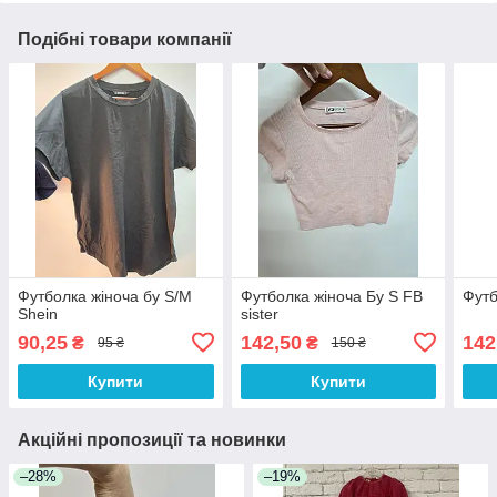
Подібні товари компанії
Футболка жіноча бу S/M
Футболка жіноча Бу S FB
Футб
Shein
sister
90,25
142,50
142
₴
₴
95 ₴
150 ₴
Купити
Купити
Акційні пропозиції та новинки
–28%
–19%