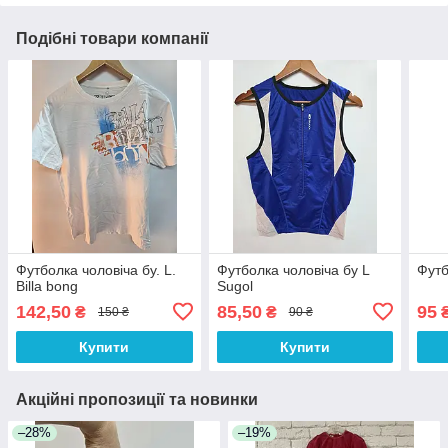
Подібні товари компанії
Футболка чоловіча бу. L.
Футболка чоловіча бу L
Футб
Billa bong
Sugol
142,50
85,50
95
₴
₴
150 ₴
90 ₴
Купити
Купити
Акційні пропозиції та новинки
–28%
–19%