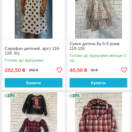
Сукня дитяча Бу 5-6 років.
Сарафан дитячий, зріст 116-
110-116
128. б/у
Готово до відправки менше 2
Готово до відправки
од.
202,50
40,50
₴
₴
250 ₴
50 ₴
Купити
Купити
–19%
–19%