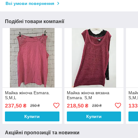
Всі умови повернення
Подібні товари компанії
Майка жіноча Esmara.
Майка жіноча вязана
Майк
S,M,L
Esmara. S,M
S,M,
237,50
218,50
133
₴
₴
250 ₴
230 ₴
Купити
Купити
Акційні пропозиції та новинки