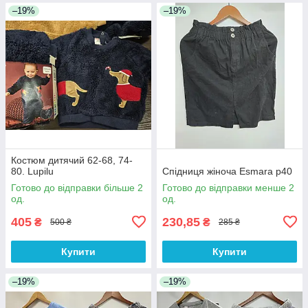
–19%
–19%
Костюм дитячий 62-68, 74-
80. Lupilu
Спідниця жіноча Esmara р40
Готово до відправки більше 2
Готово до відправки менше 2
од.
од.
405
230,85
₴
₴
500 ₴
285 ₴
Купити
Купити
–19%
–19%