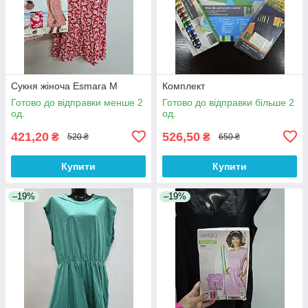
Сукня жіноча Esmara M
Комплект
Готово до відправки менше 2
Готово до відправки більше 2
од.
од.
421,20
526,50
₴
₴
520 ₴
650 ₴
Купити
Купити
–19%
–19%