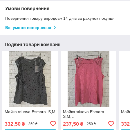
Умови повернення
Повернення товару впродовж 14 днів за рахунок покупця
Всі умови повернення
Подібні товари компанії
Майка жіноча Esmara. S,M
Майка жіноча Esmara.
Майк
S,M,L
332,50
237,50
332
₴
₴
350 ₴
250 ₴