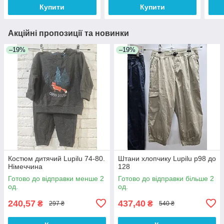
Купити
Купити
Акційні пропозиції та новинки
–19%
–19%
Костюм дитячий Lupilu 74-80.
Штани хлопчику Lupilu р98 до
Німеччина
128
Готово до відправки менше 2
Готово до відправки більше 2
од.
од.
240,57
437,40
₴
₴
297 ₴
540 ₴