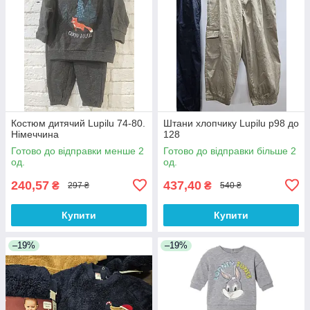
Костюм дитячий Lupilu 74-80.
Штани хлопчику Lupilu р98 до
Німеччина
128
Готово до відправки менше 2
Готово до відправки більше 2
од.
од.
240,57
437,40
₴
₴
297 ₴
540 ₴
Купити
Купити
–19%
–19%