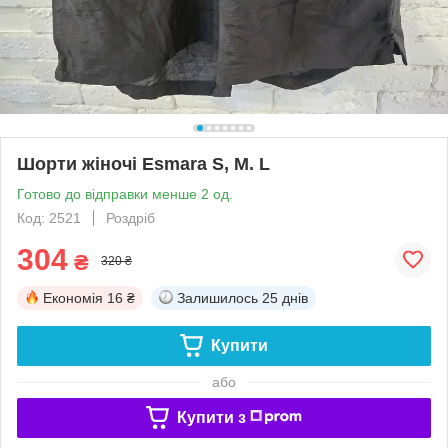
Шорти жіночі Esmara S, M. L
Готово до відправки менше 2 од.
Код: 2521
Роздріб
304
₴
320 ₴
Економія
16 ₴
Залишилось
25 днів
Купити
або
Купити з