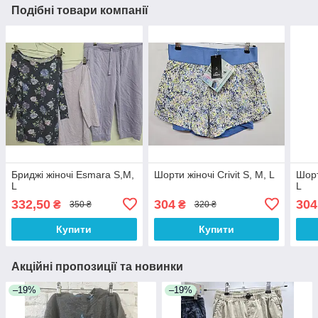
Подібні товари компанії
Бриджі жіночі Esmara S,M,
Шорти жіночі Crivit S, M, L
Шорт
L
L
332,50
304
304
₴
₴
350 ₴
320 ₴
Купити
Купити
Акційні пропозиції та новинки
–19%
–19%