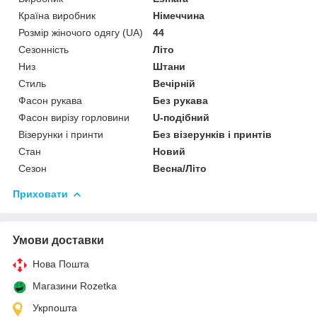
Країна виробник
Німеччина
Розмір жіночого одягу (UA)
44
Сезонність
Літо
Низ
Штани
Стиль
Вечірній
Фасон рукава
Без рукава
Фасон вирізу горловини
U-подібний
Візерунки і принти
Без візерунків і принтів
Стан
Новий
Сезон
Весна/Літо
Приховати
Умови доставки
Нова Пошта
Магазини Rozetka
Укрпошта