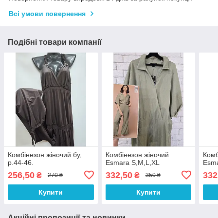
Всі умови повернення
Подібні товари компанії
Комбінезон жіночий бу,
Комбінезон жіночий
Комб
р.44-46.
Esmara S,M,L,XL
Esma
256,50
332,50
332
₴
₴
270 ₴
350 ₴
Купити
Купити
Акційні пропозиції та новинки