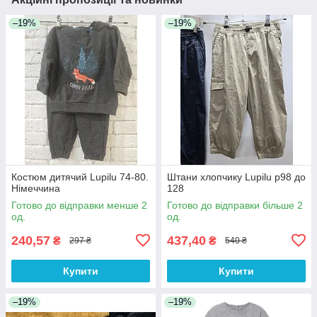
–19%
–19%
Костюм дитячий Lupilu 74-80.
Штани хлопчику Lupilu р98 до
Німеччина
128
Готово до відправки менше 2
Готово до відправки більше 2
од.
од.
240,57
437,40
₴
₴
297 ₴
540 ₴
Купити
Купити
–19%
–19%