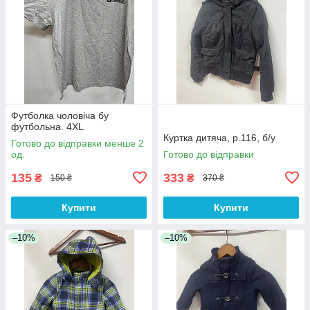
Футболка чоловіча бу
футбольна. 4XL
Куртка дитяча, р.116, б/у
Готово до відправки менше 2
од.
Готово до відправки
135
333
₴
₴
150 ₴
370 ₴
Купити
Купити
–10%
–10%