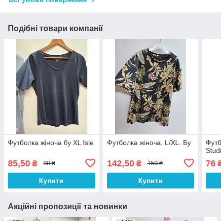
Подібні товари компанії
Футболка жіноча бу XL Isle
Футболка жіноча, L/XL. Бу
Футб
Stud
85,50
142,50
76
₴
₴
90 ₴
150 ₴
Купити
Купити
Акційні пропозиції та новинки