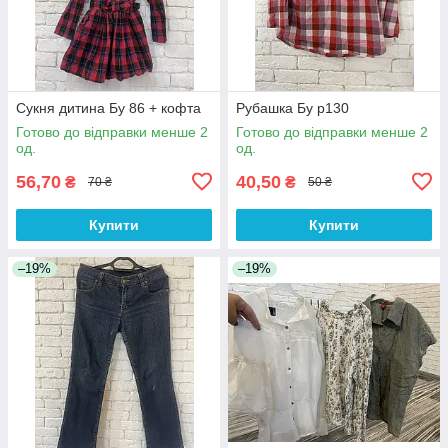
Сукня дитина Бу 86 + кофта
Рубашка Бу р130
Готово до відправки менше 2
Готово до відправки менше 2
од.
од.
56,70
40,50
₴
₴
70 ₴
50 ₴
Купити
Купити
–19%
–19%