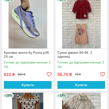
Кросівки жіночі бу Puma р38.
Сукня дівчині 80-86. 2
24 см
одиниці
Готово до відправки менше 2
Готово до відправки менше 2
од.
од.
612
56,70
₴
₴
850 ₴
70 ₴
Купити
Купити
–19%
–19%