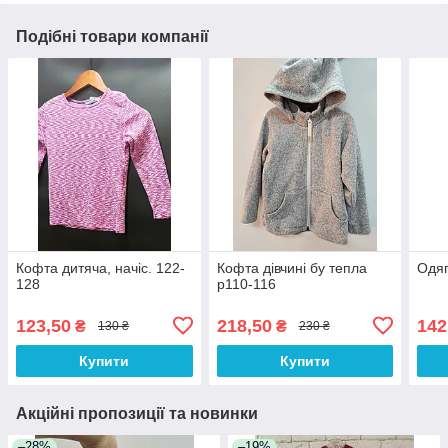
Подібні товари компанії
Кофта дитяча, начіс. 122-
Кофта дівчині бу тепла
Одяг
128
р110-116
123,50
218,50
142
₴
₴
130 ₴
230 ₴
Купити
Купити
Акційні пропозиції та новинки
–28%
–19%