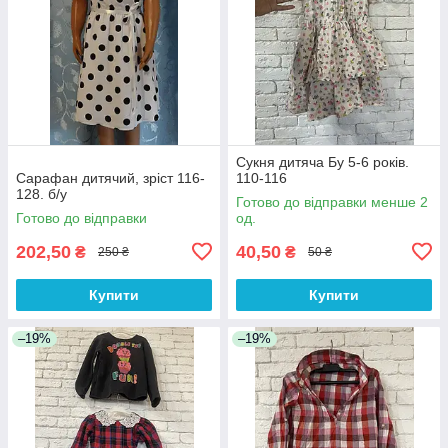
Сукня дитяча Бу 5-6 років.
Сарафан дитячий, зріст 116-
110-116
128. б/у
Готово до відправки менше 2
Готово до відправки
од.
202,50
40,50
₴
₴
250 ₴
50 ₴
Купити
Купити
–19%
–19%