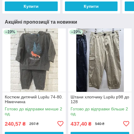
Купити
Купити
Акційні пропозиції та новинки
–19%
–19%
Костюм дитячий Lupilu 74-80.
Штани хлопчику Lupilu р98 до
Німеччина
128
Готово до відправки менше 2
Готово до відправки більше 2
од.
од.
240,57
437,40
₴
₴
297 ₴
540 ₴