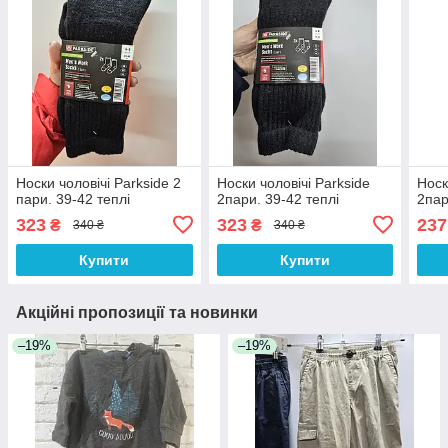
Носки чоловічі Parkside 2
Носки чоловічі Parkside
Носк
пари. 39-42 теплі
2пари. 39-42 теплі
2па
323
323
237
₴
₴
340 ₴
340 ₴
Купити
Купити
Акційні пропозиції та новинки
–19%
–19%