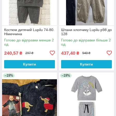
Костюм дитячий Lupilu 74-80.
Штани хлопчику Lupilu р98 до
Німеччина
128
Готово до відправки менше 2
Готово до відправки більше 2
од.
од.
240,57
437,40
₴
₴
297 ₴
540 ₴
Купити
Купити
–19%
–19%