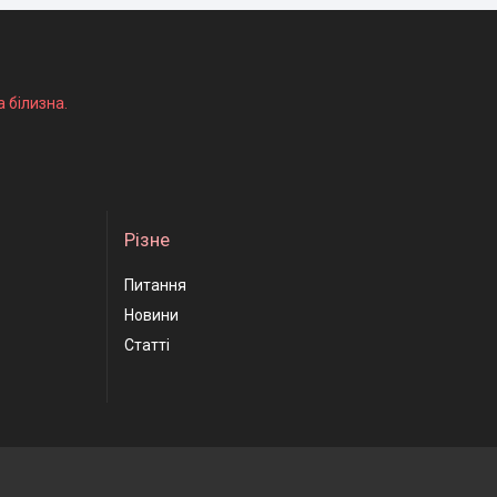
а білизна.
Різне
Питання
Новини
Статті