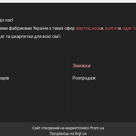
до нас!
ними фабриками України з таких сфер:
взуття
,
носк
и
,
колгот
и
,
одяг т
яг та шкарпетки для всієї сім'ї.
Знижки
варів
Розпродаж
Сайт створений на маркетплейсі
Prom.ua
Продавець на Bigl.ua