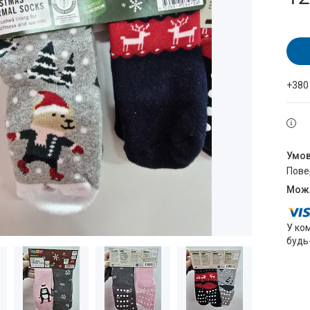
+380
пов
У ко
будь