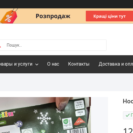
овары и услуги
О нас
Контакты
Доставка и опл
Нос
Г
12