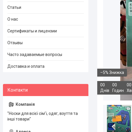
Статьи
О нас
Сертификаты и лицензии
Отзывы
Часто задаваемые вопросы
Доставка и оплата
–5%
0
0
0
0
0
0
Днів
Годин
Хв
"Носки для всієї сім'ї, одяг, взуття та
інші товари"