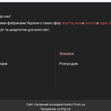
до нас!
ними фабриками України з таких сфер:
взуття
,
носк
и
,
колгот
и
,
одяг т
яг та шкарпетки для всієї сім'ї.
Знижки
варів
Розпродаж
Сайт створений на маркетплейсі
Prom.ua
Продавець на Bigl.ua