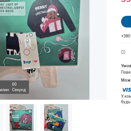
+380
пов
0
0
илин
Секунд
У ко
будь