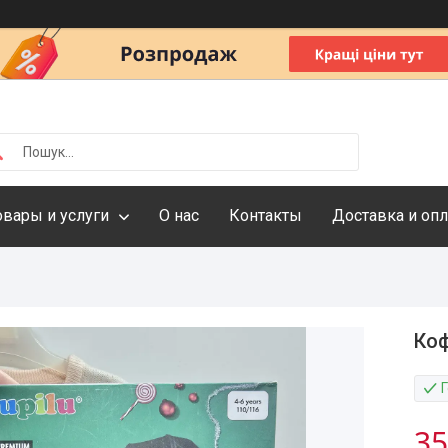
овары и услуги
О нас
Контакты
Доставка и опл
Коф
35