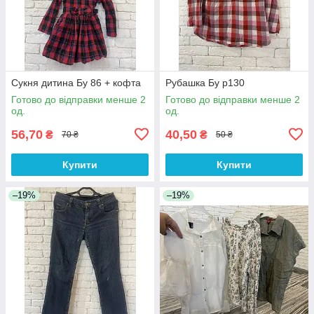
Сукня дитина Бу 86 + кофта
Рубашка Бу р130
Готово до відправки менше 2
Готово до відправки менше 2
од.
од.
56,70
40,50
₴
₴
70 ₴
50 ₴
Купити
Купити
–19%
–19%