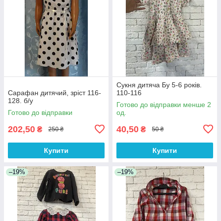
Сукня дитяча Бу 5-6 років.
Сарафан дитячий, зріст 116-
110-116
128. б/у
Готово до відправки менше 2
Готово до відправки
од.
202,50
40,50
₴
₴
250 ₴
50 ₴
Купити
Купити
–19%
–19%