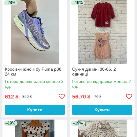
–28%
–19%
Кросівки жіночі бу Puma р38.
Сукня дівчині 80-86. 2
24 см
одиниці
Готово до відправки менше 2
Готово до відправки менше 2
од.
од.
612
56,70
₴
₴
850 ₴
70 ₴
Купити
Купити
–19%
–19%