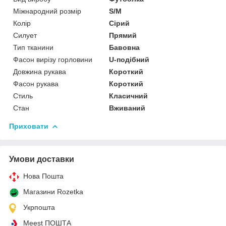
Міжнародний розмір
S/M
Колір
Сірий
Силует
Прямий
Тип тканини
Бавовна
Фасон вирізу горловини
U-подібний
Довжина рукава
Короткий
Фасон рукава
Короткий
Стиль
Класичний
Стан
Вживаний
Приховати
Умови доставки
Нова Пошта
Магазини Rozetka
Укрпошта
Meest ПОШТА