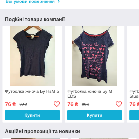
Всі умови повернення
Подібні товари компанії
Футболка жіноча Бу HsM S
Футболка жіноча Бу M
Футб
EDS
Stud
76
76
76
₴
₴
80 ₴
80 ₴
Купити
Купити
Акційні пропозиції та новинки