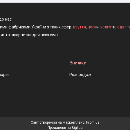
до нас!
ними фабриками України з таких сфер:
взуття
,
носк
и
,
колгот
и
,
одяг т
яг та шкарпетки для всієї сім'ї.
Знижки
варів
Розпродаж
Сайт створений на маркетплейсі
Prom.ua
Продавець на Bigl.ua