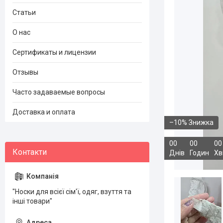
Статьи
О нас
Сертификаты и лицензии
Отзывы
Часто задаваемые вопросы
Доставка и оплата
–10%
0
0
0
0
0
0
Днів
Годин
Хв
"Носки для всієї сім'ї, одяг, взуття та
інші товари"