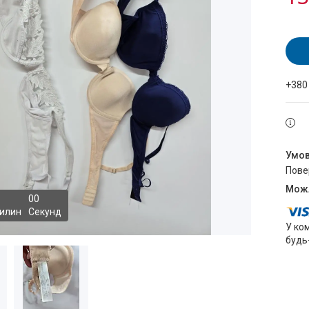
+380
пов
0
0
илин
Секунд
У ко
будь