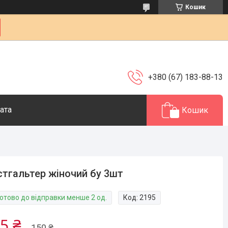
Кошик
+380 (67) 183-88-13
ата
Кошик
тгальтер жіночий бу 3шт
Готово до відправки менше 2 од.
Код:
2195
5 ₴
150 ₴