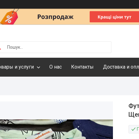
овары и услуги
О нас
Контакты
Доставка и опл
Фут
Щен