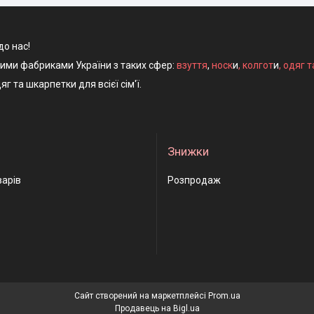
до нас!
ними фабриками України з таких сфер:
взуття
,
носк
и
,
колгот
и
,
одяг т
яг та шкарпетки для всієї сім'ї.
Знижки
варів
Розпродаж
Сайт створений на маркетплейсі
Prom.ua
Продавець на Bigl.ua