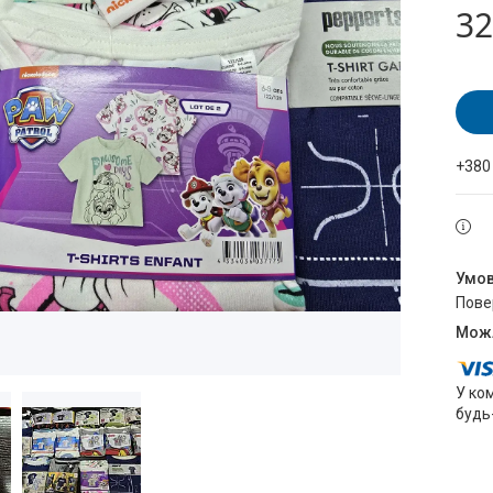
32
+380
пов
У ко
будь