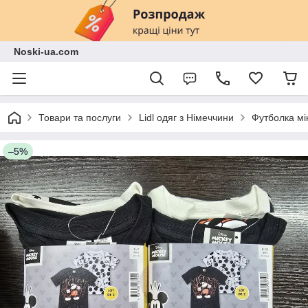
Noski-ua.com
Товари та послуги
Lidl одяг з Німеччини
Футболка мік
–5%