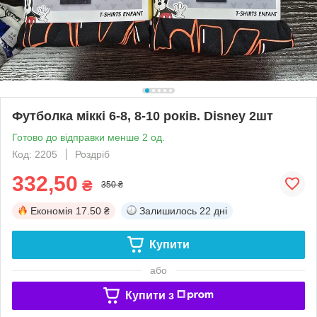
Футболка міккі 6-8, 8-10 років. Disney 2шт
Готово до відправки менше 2 од.
Код: 2205
Роздріб
332,50
₴
350 ₴
Економія
17.50 ₴
Залишилось
22 дні
Купити
або
Купити з