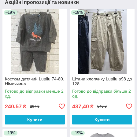
Акційні пропозиції та новинки
–19%
–19%
Костюм дитячий Lupilu 74-80.
Штани хлопчику Lupilu р98 до
Німеччина
128
Готово до відправки менше 2
Готово до відправки більше 2
од.
од.
240,57
437,40
₴
₴
297 ₴
540 ₴
Купити
Купити
–19%
–19%