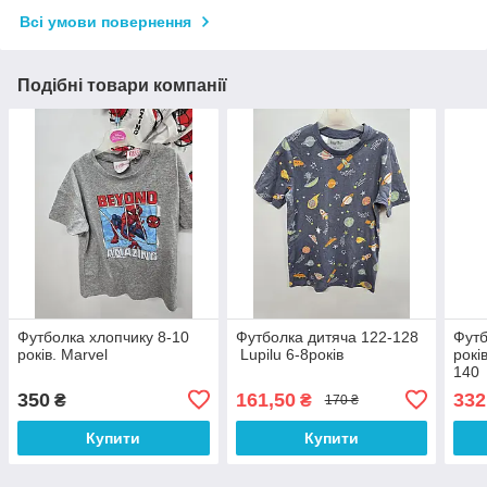
Всі умови повернення
Подібні товари компанії
Футболка хлопчику 8-10
Футболка дитяча 122-128
Футб
років. Marvel
Lupilu 6-8років
рокі
140
350
161,50
332
₴
₴
170 ₴
Купити
Купити