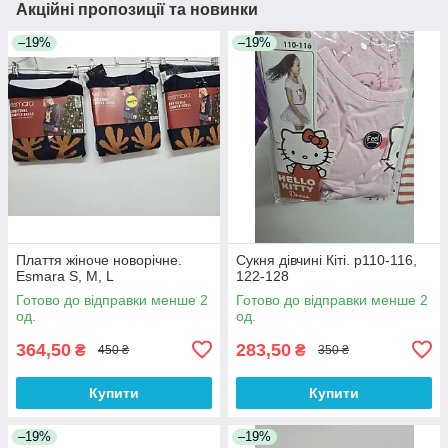
Акційні пропозиції та новинки
–19%
–19%
Плаття жіноче новорічне.
Сукня дівчині Кіті. р110-116,
Esmara S, M, L
122-128
Готово до відправки менше 2
Готово до відправки менше 2
од.
од.
364,50
283,50
₴
₴
450 ₴
350 ₴
Купити
Купити
–19%
–19%