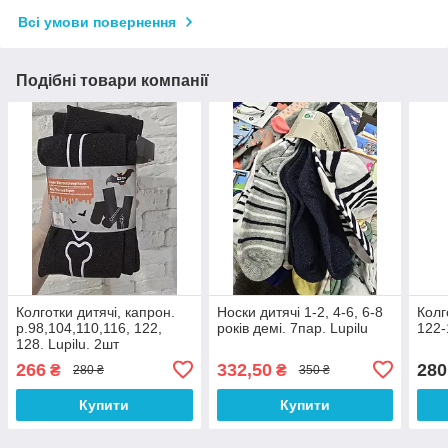
Всі умови повернення
Подібні товари компанії
Колготки дитячі, капрон.
Носки дитячі 1-2, 4-6, 6-8
Колг
р.98,104,110,116, 122,
років демі. 7пар. Lupilu
122-
128. Lupilu. 2шт
266
332,50
280
₴
₴
280 ₴
350 ₴
Купити
Купити