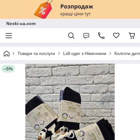
Noski-ua.com
Товари та послуги
Lidl одяг з Німеччини
Колготи дитя
–5%