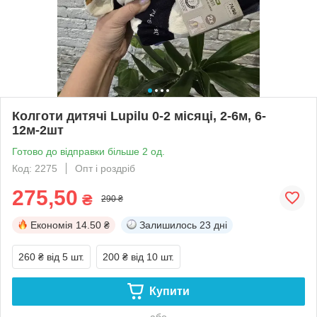
Колготи дитячі Lupilu 0-2 місяці, 2-6м, 6-
12м-2шт
Готово до відправки більше 2 од.
Код: 2275
Опт і роздріб
275,50
₴
290 ₴
Економія
14.50 ₴
Залишилось
23 дні
260 ₴
від 5 шт.
200 ₴
від 10 шт.
Купити
або