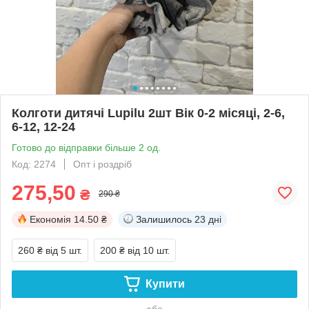
Колготи дитячі Lupilu 2шт Вік 0-2 місяці, 2-6,
6-12, 12-24
Готово до відправки більше 2 од.
Код: 2274
Опт і роздріб
275,50
₴
290 ₴
Економія
14.50 ₴
Залишилось
23 дні
260 ₴
від 5 шт.
200 ₴
від 10 шт.
Купити
або