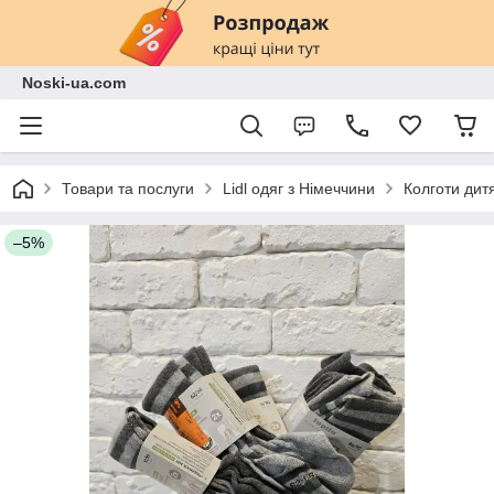
Noski-ua.com
Товари та послуги
Lidl одяг з Німеччини
Колготи дитя
–5%