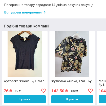
Повернення товару впродовж 14 днів за рахунок покупця
Всі умови повернення
Подібні товари компанії
Футболка жіноча Бу HsM S
Футболка жіноча, L/XL. Бу
Майк
бу L
76
142,50
104
₴
₴
80 ₴
150 ₴
Купити
Купити