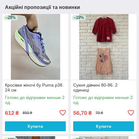
Акційні пропозиції та новинки
–28%
–19%
Кросівки жіночі бу Puma р38.
Сукня дівчині 80-86. 2
24 см
одиниці
Готово до відправки менше 2
Готово до відправки менше 2
од.
од.
612
56,70
₴
₴
850 ₴
70 ₴
Купити
Купити