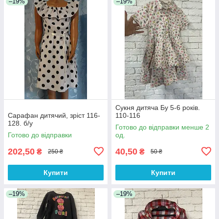
–19%
–19%
Сукня дитяча Бу 5-6 років.
Сарафан дитячий, зріст 116-
110-116
128. б/у
Готово до відправки менше 2
Готово до відправки
од.
202,50
40,50
₴
₴
250 ₴
50 ₴
Купити
Купити
–19%
–19%