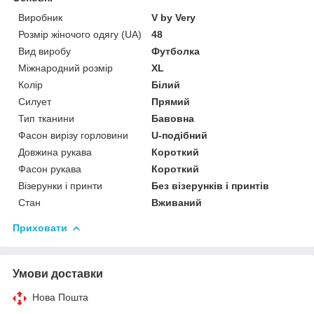
Виробник
V by Very
Розмір жіночого одягу (UA)
48
Вид виробу
Футболка
Міжнародний розмір
XL
Колір
Білий
Силует
Прямий
Тип тканини
Бавовна
Фасон вирізу горловини
U-подібний
Довжина рукава
Короткий
Фасон рукава
Короткий
Візерунки і принти
Без візерунків і принтів
Стан
Вживаний
Приховати
Умови доставки
Нова Пошта