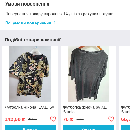
Умови повернення
Повернення товару впродовж 14 днів за рахунок покупця
Всі умови повернення
Подібні товари компанії
Футболка жіноча, L/XL. Бу
Футболка жіноча бу XL.
Футб
Studio
Stud
142,50
76
66,
₴
₴
150 ₴
80 ₴
Купити
Купити