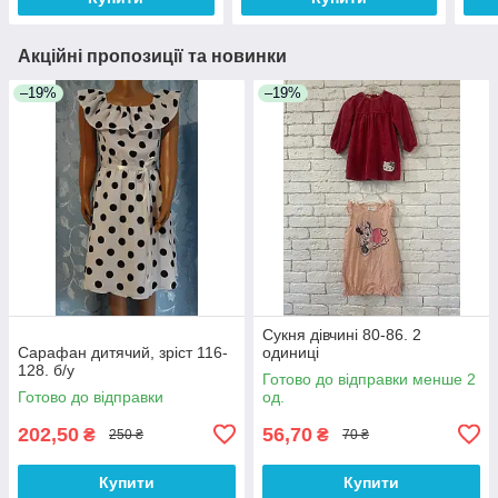
Акційні пропозиції та новинки
–19%
–19%
Сукня дівчині 80-86. 2
Сарафан дитячий, зріст 116-
одиниці
128. б/у
Готово до відправки менше 2
Готово до відправки
од.
202,50
56,70
₴
₴
250 ₴
70 ₴
Купити
Купити