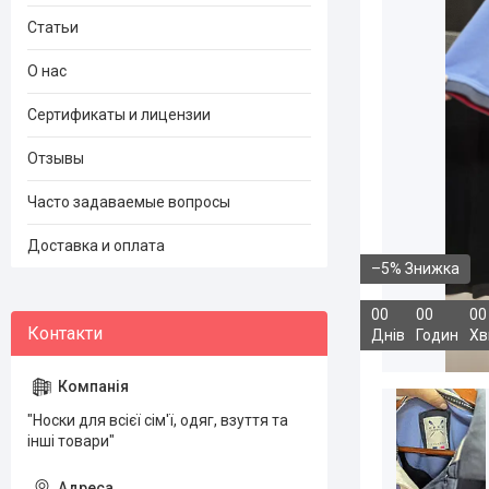
Статьи
О нас
Сертификаты и лицензии
Отзывы
Часто задаваемые вопросы
Доставка и оплата
–5%
0
0
0
0
0
0
Днів
Годин
Хв
"Носки для всієї сім'ї, одяг, взуття та
інші товари"