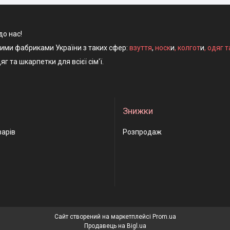
до нас!
ними фабриками України з таких сфер:
взуття
,
носк
и
,
колгот
и
,
одяг т
яг та шкарпетки для всієї сім'ї.
Знижки
варів
Розпродаж
Сайт створений на маркетплейсі
Prom.ua
Продавець на Bigl.ua