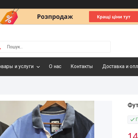
овары и услуги
О нас
Контакты
Доставка и опл
Фут
14