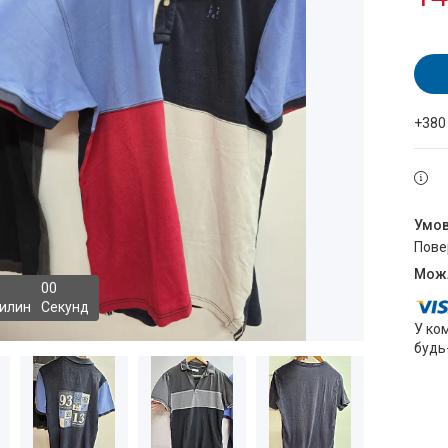
+380
пов
0
0
илин
Секунд
У ко
будь