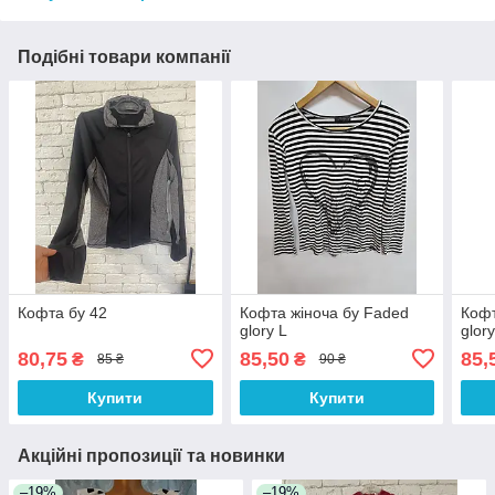
Подібні товари компанії
Кофта бу 42
Кофта жіноча бу Faded
Кофт
glory L
glory
80,75
85,50
85,
₴
₴
85 ₴
90 ₴
Купити
Купити
Акційні пропозиції та новинки
–19%
–19%