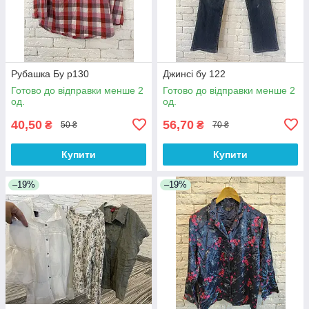
Рубашка Бу р130
Джинсі бу 122
Готово до відправки менше 2
Готово до відправки менше 2
од.
од.
40,50
56,70
₴
₴
50 ₴
70 ₴
Купити
Купити
–19%
–19%