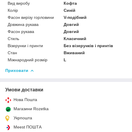
Вид виробу
Кофта
Колір
Синій
Фасон вирізу горловини
V-подібний
Довжина рукава
Довгий
Фасон рукава
Довгий
Стиль
Класичний
Візерунки і принти
Без візерунків і принтів
Стан
Вживаний
Міжнародний розмір
L
Приховати
Умови доставки
Нова Пошта
Магазини Rozetka
Укрпошта
Meest ПОШТА