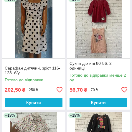
Сукня дівчині 80-86. 2
Сарафан дитячий, зріст 116-
одиниці
128. б/у
Готово до відправки менше 2
Готово до відправки
од.
202,50
56,70
₴
₴
250 ₴
70 ₴
Купити
Купити
–19%
–19%