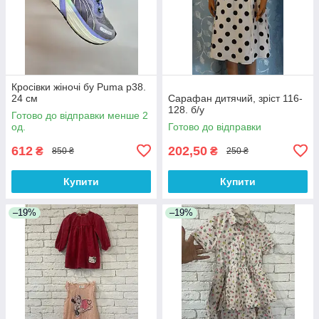
Кросівки жіночі бу Puma р38.
24 см
Сарафан дитячий, зріст 116-
128. б/у
Готово до відправки менше 2
од.
Готово до відправки
612
202,50
₴
₴
850 ₴
250 ₴
Купити
Купити
–19%
–19%