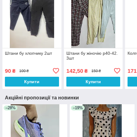
Штани бу хлопчику 2шт
Штани бу жіночію р40-42.
Колг
3шт
90
142,50
171
₴
₴
100 ₴
150 ₴
Купити
Купити
Акційні пропозиції та новинки
–28%
–19%