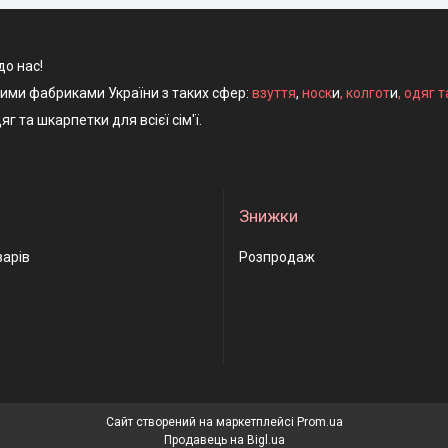
до нас!
ними фабриками України з таких сфер:
взуття
,
носк
и
,
колгот
и
,
одяг т
яг та шкарпетки для всієї сім'ї.
Знижки
варів
Розпродаж
Сайт створений на маркетплейсі
Prom.ua
Продавець на Bigl.ua