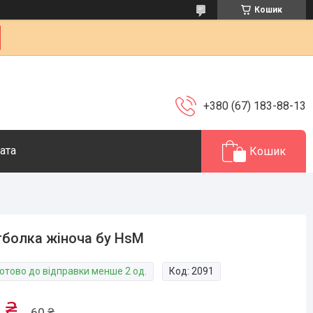
Кошик
+380 (67) 183-88-13
ата
Кошик
болка жіноча бу HsM
Готово до відправки менше 2 од.
Код:
2091
 ₴
60 ₴