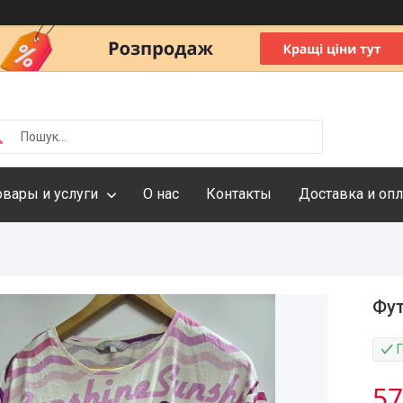
овары и услуги
О нас
Контакты
Доставка и опл
Фут
57