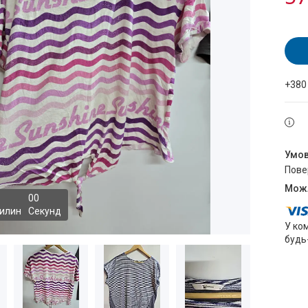
+380
пов
0
0
илин
Секунд
У ко
будь