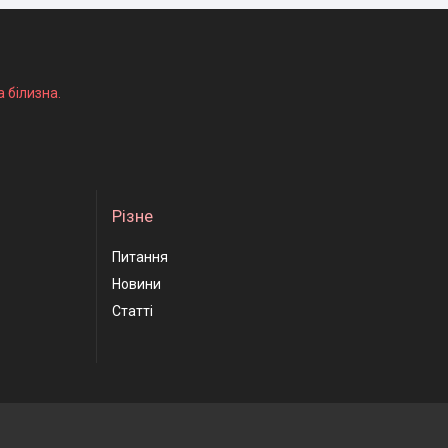
а білизна.
Різне
Питання
Новини
Статті