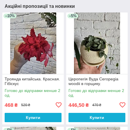
Акційні пропозиції та новинки
–10%
–5%
Троянда китайська. Красная.
Церопегія Вуда Ceropegia
Гібіскус
woodii в горщику.
Готово до відправки менше 2
Готово до відправки менше 2
од.
од.
468
446,50
₴
₴
520 ₴
470 ₴
Купити
Купити