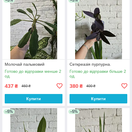
–5%
–5%
Молочай пальмовий
Сеткреазія пурпурна.
Готово до відправки менше 2
Готово до відправки більше 2
од.
од.
437
380
₴
₴
460 ₴
400 ₴
Купити
Купити
–5%
–5%