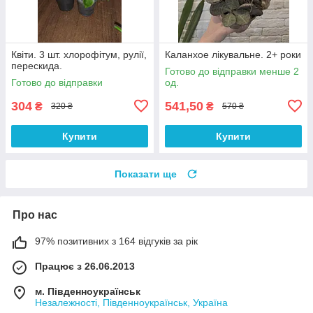
Квіти. 3 шт. хлорофітум, рулії,
Каланхое лікувальне. 2+ роки
перескида.
Готово до відправки менше 2
Готово до відправки
од.
304
541,50
₴
₴
320 ₴
570 ₴
Купити
Купити
Показати ще
Про нас
97% позитивних з 164 відгуків за рік
Працює з 26.06.2013
м. Південноукраїнськ
Незалежності, Південноукраїнськ, Україна