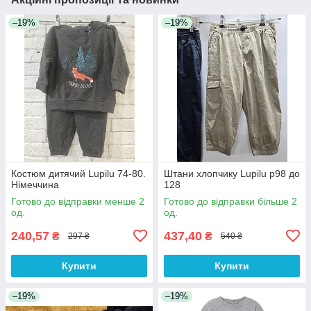
–19%
–19%
Костюм дитячий Lupilu 74-80.
Штани хлопчику Lupilu р98 до
Німеччина
128
Готово до відправки менше 2
Готово до відправки більше 2
од.
од.
240,57
437,40
₴
₴
297 ₴
540 ₴
Купити
Купити
–19%
–19%