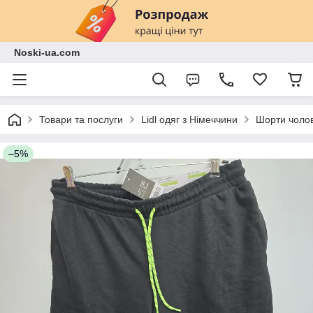
Noski-ua.com
Товари та послуги
Lidl одяг з Німеччини
Шорти чолові
–5%