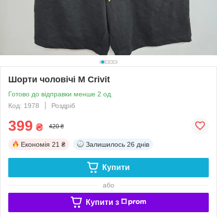
Шорти чоловічі M Crivit
Готово до відправки менше 2 од.
Код: 1978
Роздріб
399
₴
420 ₴
Економія
21 ₴
Залишилось
26 днів
Купити
або
Купити з