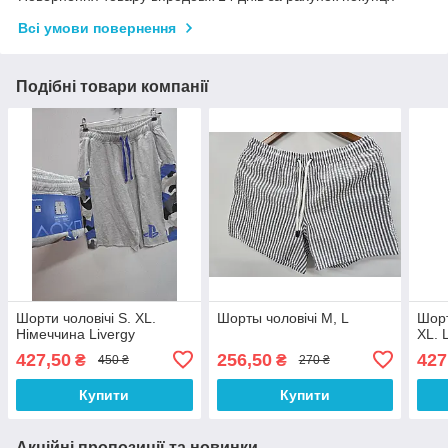
Всі умови повернення
Подібні товари компанії
Шорти чоловічі S. XL.
Шорты чоловічі M, L
Шорт
Німеччина Livergy
XL. 
427,50
256,50
427
₴
₴
450 ₴
270 ₴
Купити
Купити
Акційні пропозиції та новинки