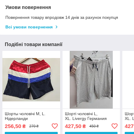
Умови повернення
Повернення товару впродовж 14 днів за рахунок покупця
Всі умови повернення
Подібні товари компанії
Шорты чоловічі M, L.
Шорті чоловічі L,
Шорт
Нідерланди
XL. Livergy Германия
XL. 
256,50
427,50
427
₴
₴
270 ₴
450 ₴