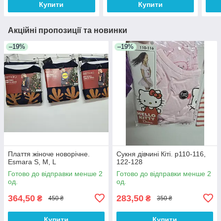
Купити
Купити
Акційні пропозиції та новинки
–19%
–19%
Плаття жіноче новорічне.
Сукня дівчині Кіті. р110-116,
Esmara S, M, L
122-128
Готово до відправки менше 2
Готово до відправки менше 2
од.
од.
364,50
283,50
₴
₴
450 ₴
350 ₴
Купити
Купити