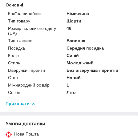
Основні
Країна виробник
Німеччина
Тип товару
Шорти
Розмір чоловічого одягу
46
(UA)
Тип тканини
Бавовна
Посадка
Середня посадка
Колір
Синій
Стиль
Молодіжний
Візерунки і принти
Без візерунків і принтів
Стан
Новий
Міжнародний розмір
L
Сезон
Літо
Приховати
Умови доставки
Нова Пошта