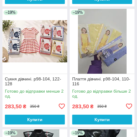
–19%
–19%
Сукня дівчині. р98-104, 122-
Плаття дівчині. р98-104, 110-
128
116
Готово до відправки менше 2
Готово до відправки більше 2
од.
од.
283,50
283,50
₴
₴
350 ₴
350 ₴
Купити
Купити
–19%
–19%