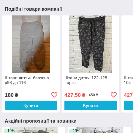
Подібні товари компанії
Штани дитячі. бавовна.
Штани дитячі 122-128.
Штан
р98 до 116
Lupilu
104.
180
427,50
427
₴
₴
450 ₴
Купити
Купити
Акційні пропозиції та новинки
–19%
–19%