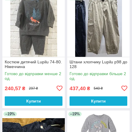
Костюм дитячий Lupilu 74-80.
Штани хлопчику Lupilu р98 до
Німеччина
128
Готово до відправки менше 2
Готово до відправки більше 2
од.
од.
240,57
437,40
₴
₴
297 ₴
540 ₴
Купити
Купити
–19%
–19%