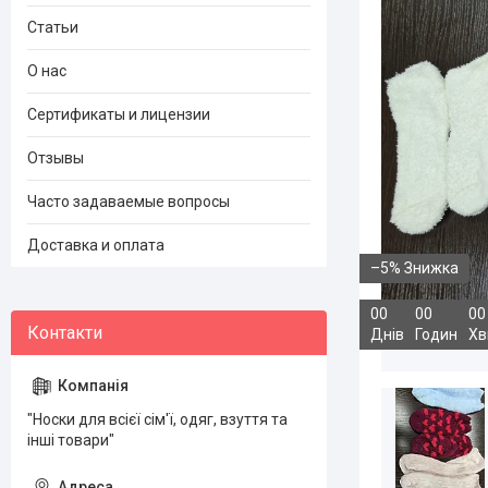
Статьи
О нас
Сертификаты и лицензии
Отзывы
Часто задаваемые вопросы
Доставка и оплата
–5%
0
0
0
0
0
0
Днів
Годин
Хв
"Носки для всієї сім'ї, одяг, взуття та
інші товари"