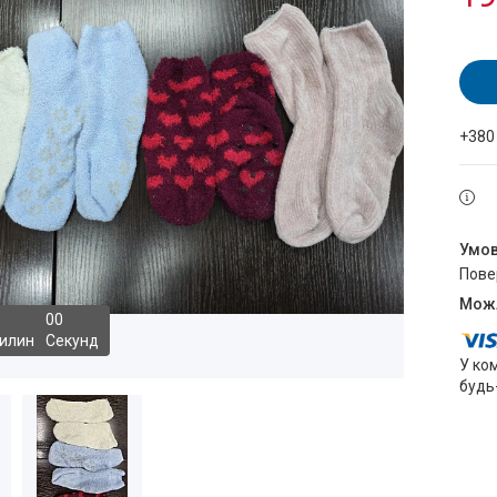
+380
пов
0
0
илин
Секунд
У ко
будь