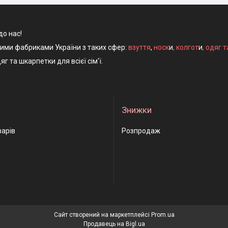
до нас!
ними фабриками України з таких сфер:
взуття
,
носк
и
,
колгот
и
,
одяг т
яг та шкарпетки для всієї сім'ї.
Знижки
варів
Розпродаж
Сайт створений на маркетплейсі
Prom.ua
Продавець на Bigl.ua