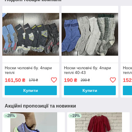
Носки чоловічі бу. 4пари
Носки чоловічі бу. 4пари
Носк
теплі
теплі 40-43
тепл
161,50
190
152
₴
₴
170 ₴
200 ₴
Купити
Купити
Акційні пропозиції та новинки
–28%
–19%