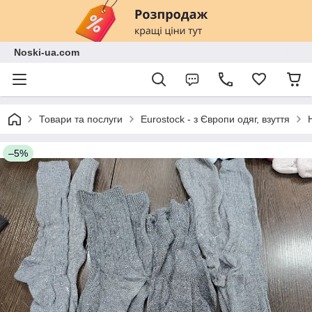
Noski-ua.com
Товари та послуги
Eurostock - з Європи одяг, взуття
–5%