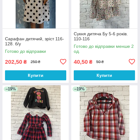
Сукня дитяча Бу 5-6 років.
Сарафан дитячий, зріст 116-
110-116
128. б/у
Готово до відправки менше 2
Готово до відправки
од.
202,50
40,50
₴
₴
250 ₴
50 ₴
Купити
Купити
–19%
–19%