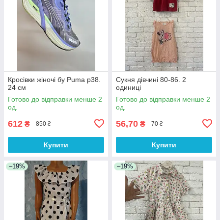
Кросівки жіночі бу Puma р38.
Сукня дівчині 80-86. 2
24 см
одиниці
Готово до відправки менше 2
Готово до відправки менше 2
од.
од.
612
56,70
₴
₴
850 ₴
70 ₴
Купити
Купити
–19%
–19%