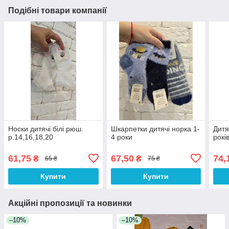
Подібні товари компанії
Носки дитячі білі рюш.
Шкарпетки дитячі норка 1-
Дитя
р.14,16,18,20
4 роки
рокі
61,75
67,50
74,
₴
₴
65 ₴
75 ₴
Купити
Купити
Акційні пропозиції та новинки
–10%
–10%