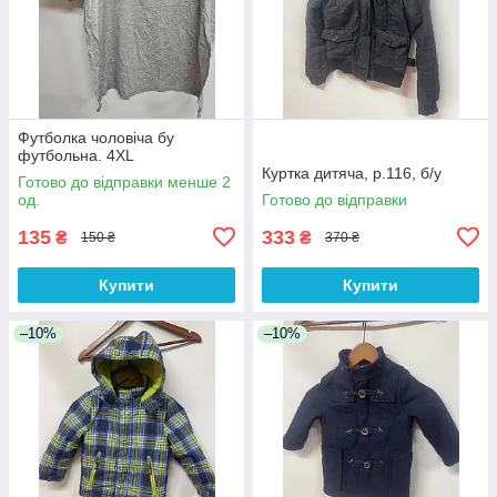
Футболка чоловіча бу
футбольна. 4XL
Куртка дитяча, р.116, б/у
Готово до відправки менше 2
од.
Готово до відправки
135
333
₴
₴
150 ₴
370 ₴
Купити
Купити
–10%
–10%