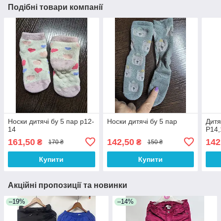
Подібні товари компанії
Носки дитячі бу 5 пар р12-
Носки дитячі бу 5 пар
Дитя
14
Р14,
161,50
142,50
142
₴
₴
170 ₴
150 ₴
Купити
Купити
Акційні пропозиції та новинки
–19%
–14%