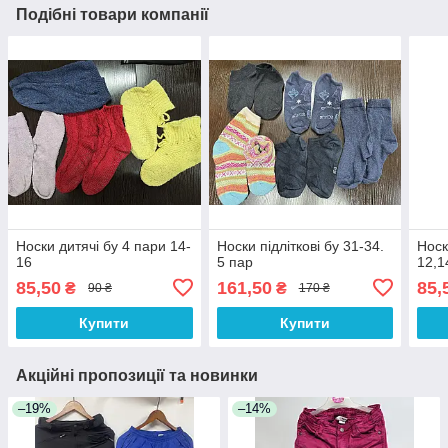
Подібні товари компанії
Носки дитячі бу 4 пари 14-
Носки підліткові бу 31-34.
Носк
16
5 пар
12,1
85,50
161,50
85,
₴
₴
90 ₴
170 ₴
Купити
Купити
Акційні пропозиції та новинки
–19%
–14%