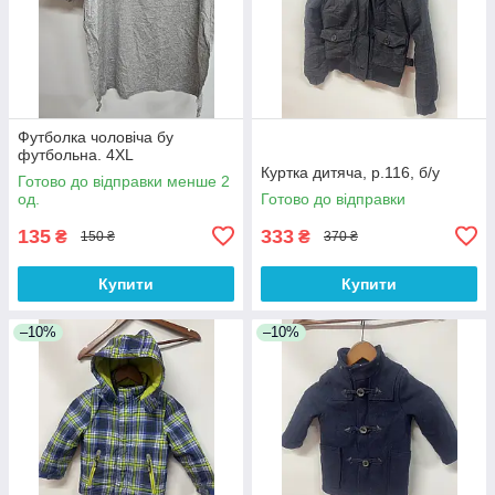
Футболка чоловіча бу
футбольна. 4XL
Куртка дитяча, р.116, б/у
Готово до відправки менше 2
од.
Готово до відправки
135
333
₴
₴
150 ₴
370 ₴
Купити
Купити
–10%
–10%