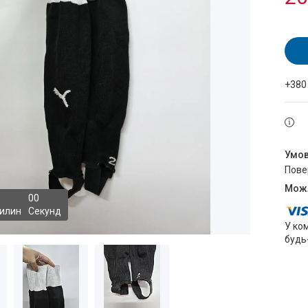
+380
пов
0
0
илин
Секунд
У ко
будь