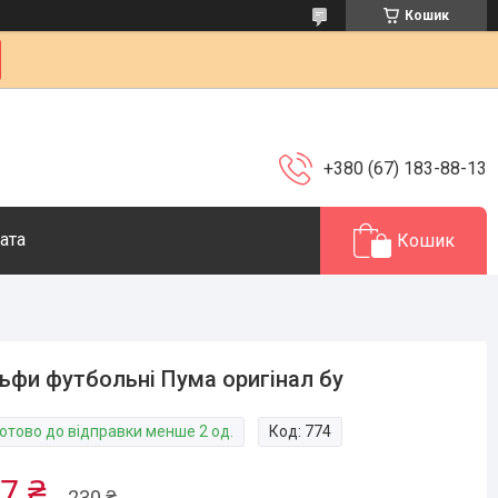
Кошик
+380 (67) 183-88-13
ата
Кошик
ьфи футбольні Пума оригінал бу
Готово до відправки менше 2 од.
Код:
774
7 ₴
230 ₴