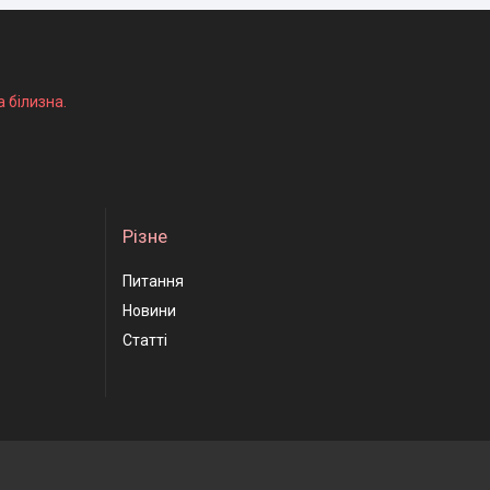
а білизна.
Різне
Питання
Новини
Статті