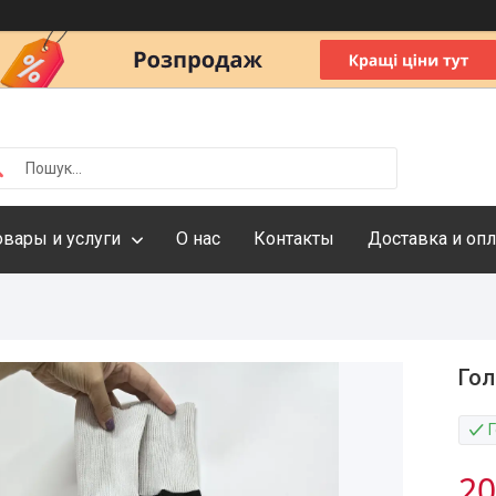
овары и услуги
О нас
Контакты
Доставка и опл
Гол
20