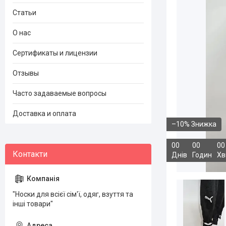
Статьи
О нас
Сертификаты и лицензии
Отзывы
Часто задаваемые вопросы
Доставка и оплата
–10%
0
0
0
0
0
0
Днів
Годин
Хв
"Носки для всієї сім'ї, одяг, взуття та
інші товари"