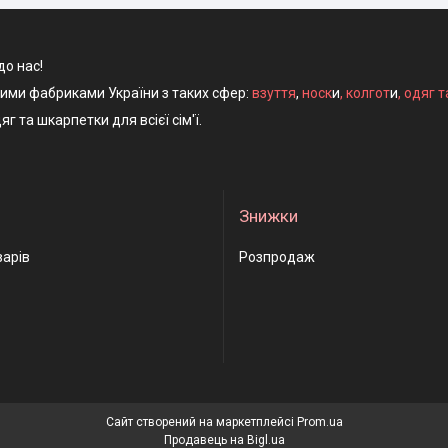
до нас!
ними фабриками України з таких сфер:
взуття
,
носк
и
,
колгот
и
,
одяг т
яг та шкарпетки для всієї сім'ї.
Знижки
варів
Розпродаж
Сайт створений на маркетплейсі
Prom.ua
Продавець на Bigl.ua