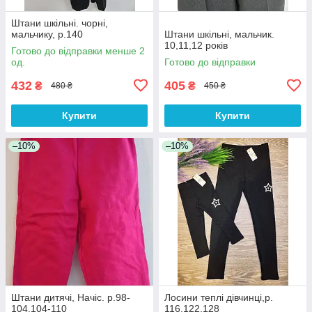
Штани шкільні. чорні,
мальчику, р.140
Штани шкільні, мальчик.
10,11,12 років
Готово до відправки менше 2
од.
Готово до відправки
432
405
₴
₴
480 ₴
450 ₴
Купити
Купити
–10%
–10%
Штани дитячі, Начіс. р.98-
Лосини теплі дівчинці,р.
104,104-110
116,122,128