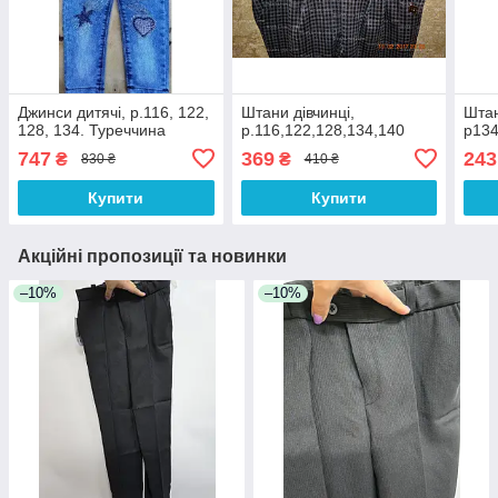
Джинси дитячі, р.116, 122,
Штани дівчинці,
Штан
128, 134. Туреччина
р.116,122,128,134,140
р134
747
369
243
₴
₴
830 ₴
410 ₴
Купити
Купити
Акційні пропозиції та новинки
–10%
–10%