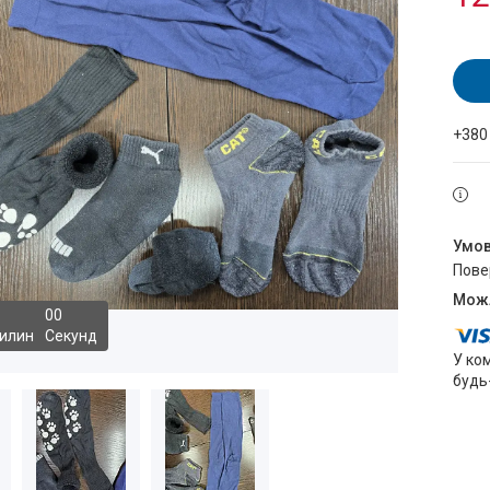
+380
пов
0
0
илин
Секунд
У ко
будь