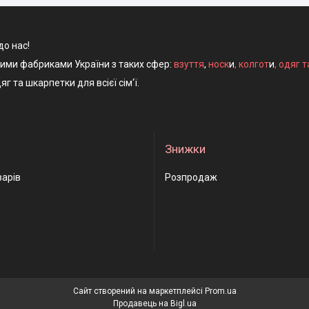
до нас!
ними фабриками України з таких сфер:
взуття
,
носк
и
,
колгот
и
,
одяг т
яг та шкарпетки для всієї сім'ї.
Знижки
варів
Розпродаж
Сайт створений на маркетплейсі
Prom.ua
Продавець на Bigl.ua