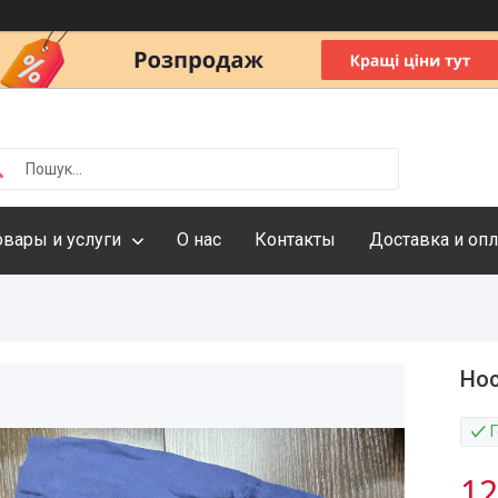
овары и услуги
О нас
Контакты
Доставка и опл
Нос
12