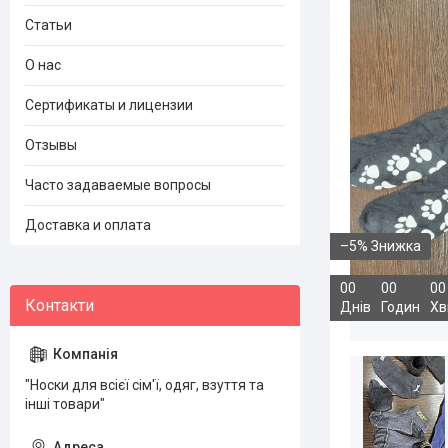
Статьи
О нас
Сертификаты и лицензии
Отзывы
Часто задаваемые вопросы
Доставка и оплата
–5%
0
0
0
0
0
0
Днів
Годин
Хв
"Носки для всієї сім'ї, одяг, взуття та
інші товари"