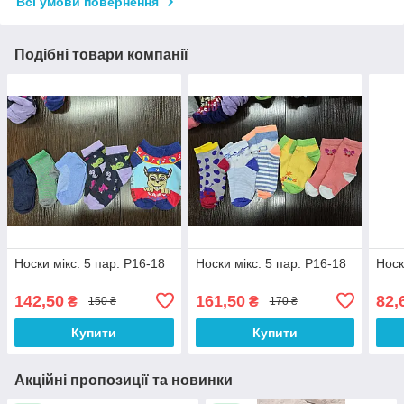
Всі умови повернення
Подібні товари компанії
Носки мікс. 5 пар. Р16-18
Носки мікс. 5 пар. Р16-18
Носк
142,50
161,50
82,
₴
₴
150 ₴
170 ₴
Купити
Купити
Акційні пропозиції та новинки