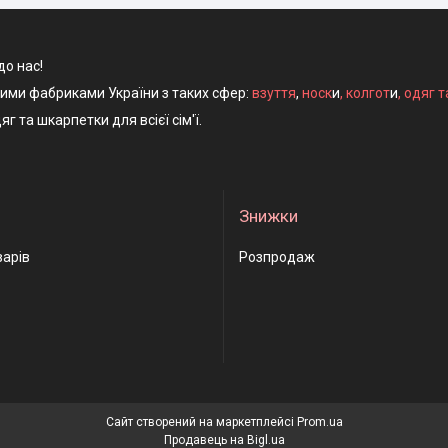
до нас!
ними фабриками України з таких сфер:
взуття
,
носк
и
,
колгот
и
,
одяг т
яг та шкарпетки для всієї сім'ї.
Знижки
варів
Розпродаж
Сайт створений на маркетплейсі
Prom.ua
Продавець на Bigl.ua