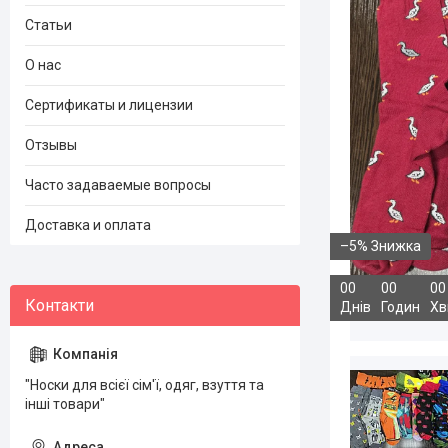
Статьи
О нас
Сертификаты и лицензии
Отзывы
Часто задаваемые вопросы
Доставка и оплата
–5%
0
0
0
0
0
0
Днів
Годин
Хв
"Носки для всієї сім'ї, одяг, взуття та
інші товари"