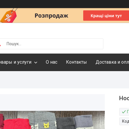
овары и услуги
О нас
Контакты
Доставка и опл
Нос
Г
Ко