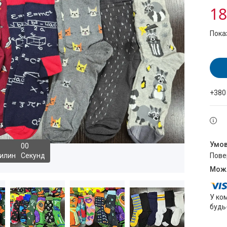
18
Пока
+380
0
0
илин
Секунд
пов
У ко
будь