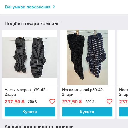
Всі умови повернення
Подібні товари компанії
Носки махрові р39-42.
Носки махрові р39-42.
Носк
2пари
2пари
2па
237,50
237,50
237
₴
₴
250 ₴
250 ₴
Купити
Купити
Акційні пропозиції та новинки