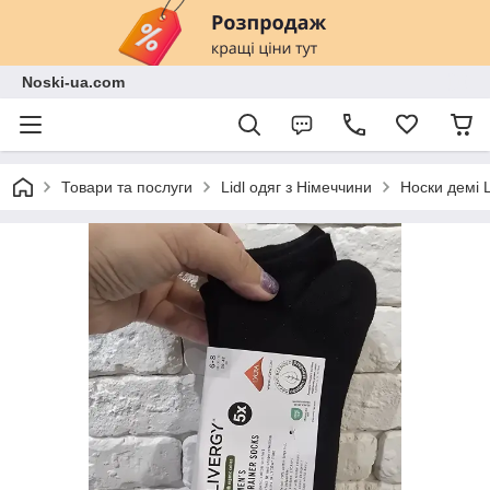
Noski-ua.com
Товари та послуги
Lidl одяг з Німеччини
Носки демі L