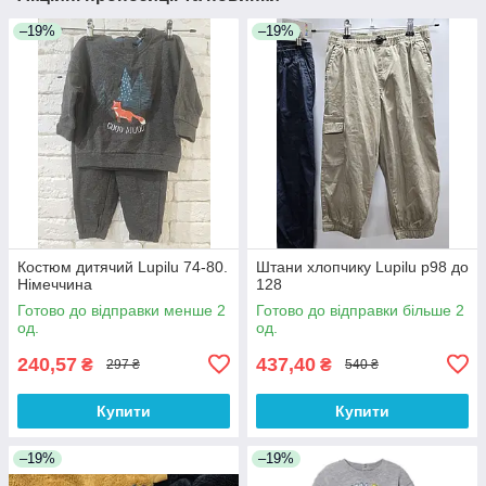
–19%
–19%
Костюм дитячий Lupilu 74-80.
Штани хлопчику Lupilu р98 до
Німеччина
128
Готово до відправки менше 2
Готово до відправки більше 2
од.
од.
240,57
437,40
₴
₴
297 ₴
540 ₴
Купити
Купити
–19%
–19%