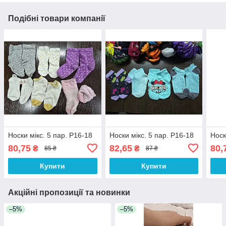
Подібні товари компанії
Носки мікс. 5 пар. Р16-18
Носки мікс. 5 пар. Р16-18
Носк
80,75
82,65
80,
₴
₴
85 ₴
87 ₴
Купити
Купити
Акційні пропозиції та новинки
–5%
–5%