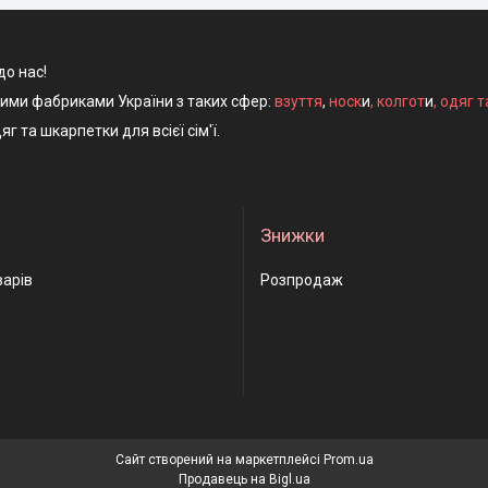
до нас!
ними фабриками України з таких сфер:
взуття
,
носк
и
,
колгот
и
,
одяг т
яг та шкарпетки для всієї сім'ї.
Знижки
варів
Розпродаж
Сайт створений на маркетплейсі
Prom.ua
Продавець на Bigl.ua