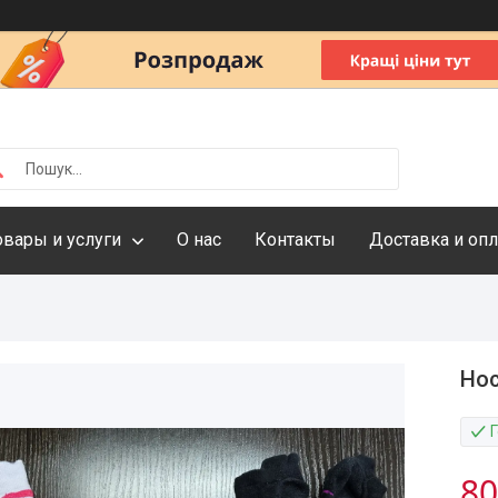
овары и услуги
О нас
Контакты
Доставка и опл
Нос
80