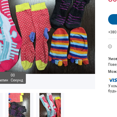
+380
пов
0
0
илин
Секунд
У ко
будь