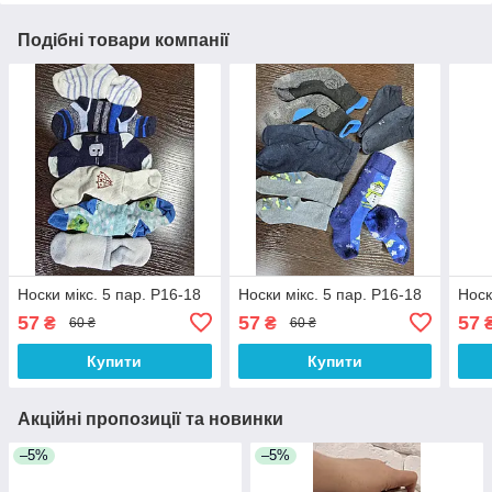
Подібні товари компанії
Носки мікс. 5 пар. Р16-18
Носки мікс. 5 пар. Р16-18
Носк
57
57
57
₴
₴
60 ₴
60 ₴
Купити
Купити
Акційні пропозиції та новинки
–5%
–5%