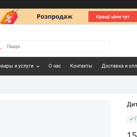
овары и услуги
О нас
Контакты
Доставка и опл
Дит
Г
15