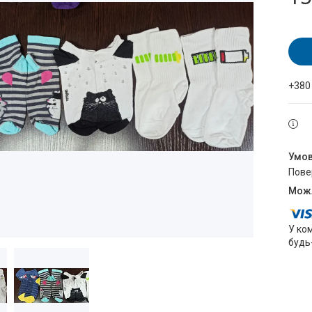
+380
пов
У ко
будь