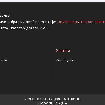
до нас!
ними фабриками України з таких сфер:
взуття
,
носк
и
,
колгот
и
,
одяг т
яг та шкарпетки для всієї сім'ї.
Знижки
варів
Розпродаж
Сайт створений на маркетплейсі
Prom.ua
Продавець на Bigl.ua